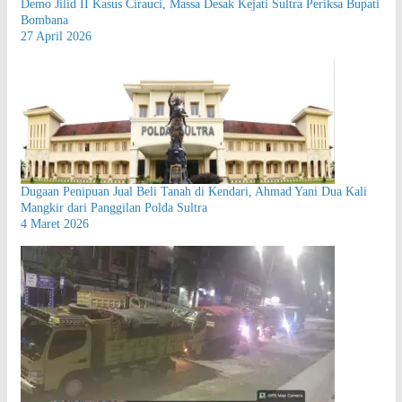
Demo Jilid II Kasus Cirauci, Massa Desak Kejati Sultra Periksa Bupati
Bombana
27 April 2026
Dugaan Penipuan Jual Beli Tanah di Kendari, Ahmad Yani Dua Kali
Mangkir dari Panggilan Polda Sultra
4 Maret 2026