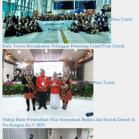
Pena Travel
Kalla Toyota Berangkatkan Pelanggan Pemenang Grand Prize Umrah
Pena Travel
Wabup Butur Perkenalkan Nilai Kepusakaan Budaya dan Sejarah Daerah di
Pra Kongres Ke-V JKPI