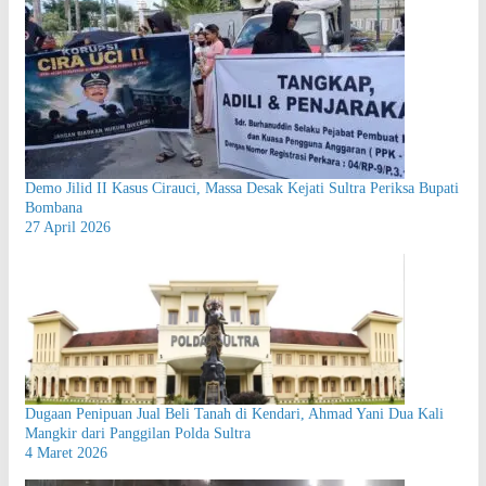
Demo Jilid II Kasus Cirauci, Massa Desak Kejati Sultra Periksa Bupati
Bombana
27 April 2026
Dugaan Penipuan Jual Beli Tanah di Kendari, Ahmad Yani Dua Kali
Mangkir dari Panggilan Polda Sultra
4 Maret 2026