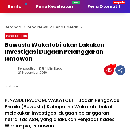
Langsung
Berita
Pena Kesehatan
Pena Otomotif
ke
konten
Beranda
Pena News
Pena Daerah
Pena Daerah
Bawaslu Wakatobi akan Lakukan
Investigasi Dugaan Pelanggaran
Ismawan
173
Penasultra
1 Min Baca
21 November 2019
Ilustrasi
PENASULTRA.COM, WAKATOBI – Badan Pengawas
Pemilu (Bawaslu) Kabupaten Wakatobi bakal
melakukan investigasi dugaan pelanggaran
netralitas ASN, yang dilakukan Penjabat Kades
Wapia-pia, Ismawan.