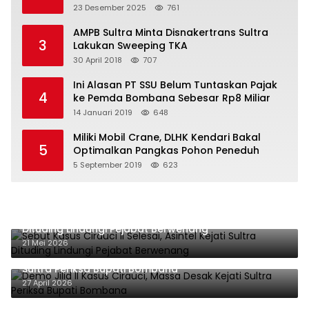
23 Desember 2025
761
AMPB Sultra Minta Disnakertrans Sultra
3
Lakukan Sweeping TKA
30 April 2018
707
Ini Alasan PT SSU Belum Tuntaskan Pajak
4
ke Pemda Bombana Sebesar Rp8 Miliar
14 Januari 2019
648
Miliki Mobil Crane, DLHK Kendari Bakal
5
Optimalkan Pangkas Pohon Peneduh
5 September 2019
623
Sebut Kasus Cirauci II Selesai, Asintel Kejati Sultra
Dituding Lindungi Pejabat Berwenang
21 Mei 2026
Demo Jilid II Kasus Cirauci, Massa Desak Kejati
Sultra Periksa Bupati Bombana
27 April 2026
Dugaan Penipuan Jual Beli Tanah di Kendari, Ahmad
Yani Dua Kali Mangkir dari Panggilan Polda Sultra