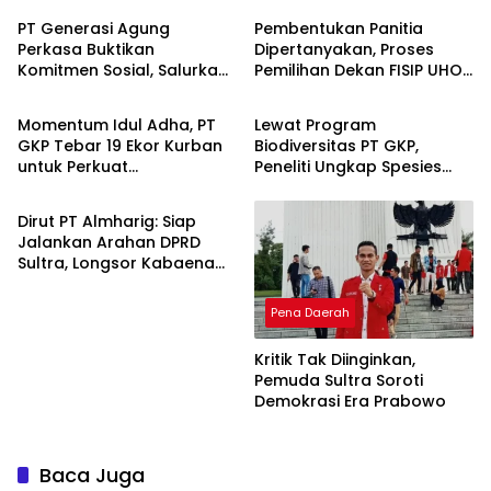
PT Generasi Agung
Pembentukan Panitia
Perkasa Buktikan
Dipertanyakan, Proses
Komitmen Sosial, Salurkan
Pemilihan Dekan FISIP UHO
Pena Daerah
Pena Daerah
PPM Rp859,4 Juta untuk
Menuai Kritik
Masyarakat Lingkar
Momentum Idul Adha, PT
Lewat Program
Tambang
GKP Tebar 19 Ekor Kurban
Biodiversitas PT GKP,
untuk Perkuat
Peneliti Ungkap Spesies
Pena Daerah
Perekonomian Lokal
Baru di Pulau Wawonii
Dirut PT Almharig: Siap
Jalankan Arahan DPRD
Sultra, Longsor Kabaena
Force Majeure
Pena Daerah
Kritik Tak Diinginkan,
Pemuda Sultra Soroti
Demokrasi Era Prabowo
Baca Juga