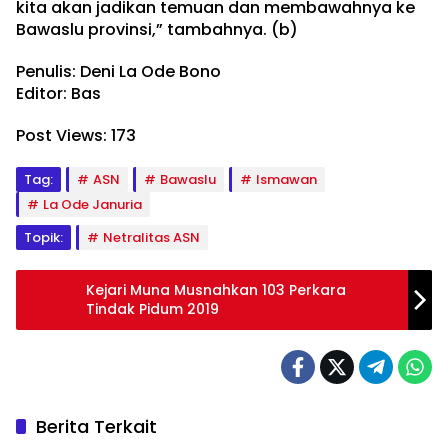
kita akan jadikan temuan dan membawahnya ke
Bawaslu provinsi,” tambahnya. (b)
Penulis: Deni La Ode Bono
Editor: Bas
Post Views:
173
Tag:
ASN
Bawaslu
Ismawan
La Ode Januria
Topik:
Netralitas ASN
Kejari Muna Musnahkan 103 Perkara
Tindak Pidum 2019
Berita Terkait
Pena Daerah
Pena Daerah