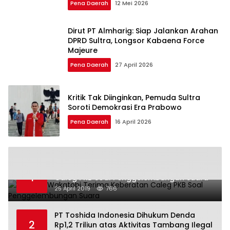
Pena Daerah
12 Mei 2026
Dirut PT Almharig: Siap Jalankan Arahan
DPRD Sultra, Longsor Kabaena Force
Majeure
Pena Daerah
27 April 2026
Kritik Tak Diinginkan, Pemuda Sultra
Soroti Demokrasi Era Prabowo
Pena Daerah
16 April 2026
Bawaslu Wakatobi Terima Keberatan
1
Caleg PKB Soal Penggelembungan Suara
25 April 2019
766
PT Toshida Indonesia Dihukum Denda
2
Rp1,2 Triliun atas Aktivitas Tambang Ilegal