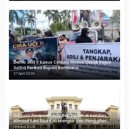
Demo Jilid II Kasus Cirauci, Massa Desak Kejati
Sultra Periksa Bupati Bombana
27 April 2026
Dugaan Penipuan Jual Beli Tanah di Kendari,
Ahmad Yani Dua Kali Mangkir dari Panggilan
Polda Sultra
4 Maret 2026