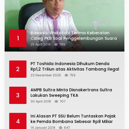
Bawaslu Wakatobi Terima Keberatan
1
Caleg PKB Soal Penggelembungan Suara
25 April 2019
765
PT Toshida Indonesia Dihukum Denda
2
Rp1,2 Triliun atas Aktivitas Tambang Ilegal
23 Desember 2025
759
AMPB Sultra Minta Disnakertrans Sultra
3
Lakukan Sweeping TKA
30 April 2018
707
Ini Alasan PT SSU Belum Tuntaskan Pajak
4
ke Pemda Bombana Sebesar Rp8 Miliar
14 Januari 2019
647