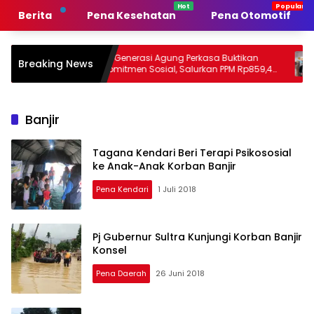
Langsung
Berita
Pena Kesehatan
Pena Otomotif
ke
konten
h
PT Generasi Agung Perkasa Buktikan
Muh Sale
Breaking News
Komitmen Sosial, Salurkan PPM Rp859,4
Tanpa Sek
Juta untuk Masyarakat Lingkar
Sultra Ja
Tambang
Persauda
Banjir
Tagana Kendari Beri Terapi Psikososial
ke Anak-Anak Korban Banjir
Pena Kendari
1 Juli 2018
Pj Gubernur Sultra Kunjungi Korban Banjir
Konsel
Pena Daerah
26 Juni 2018