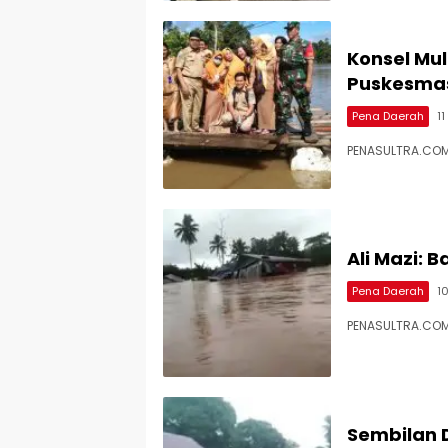
Konsel Mul
Puskesma
Pena Daerah
11
PENASULTRA.COM,
Ali Mazi: 
Pena Daerah
1
PENASULTRA.COM,
Sembilan 