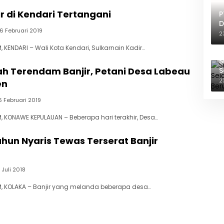
ir di Kendari Tertangani
P
D
6 Februari 2019
T
2
KENDARI – Wali Kota Kendari, Sulkarnain Kadir…
S
ah Terendam Banjir, Petani Desa Labeau
S
B
2
en
6 Februari 2019
 KONAWE KEPULAUAN – Beberapa hari terakhir, Desa…
hun Nyaris Tewas Terserat Banjir
 Juli 2018
, KOLAKA – Banjir yang melanda beberapa desa…