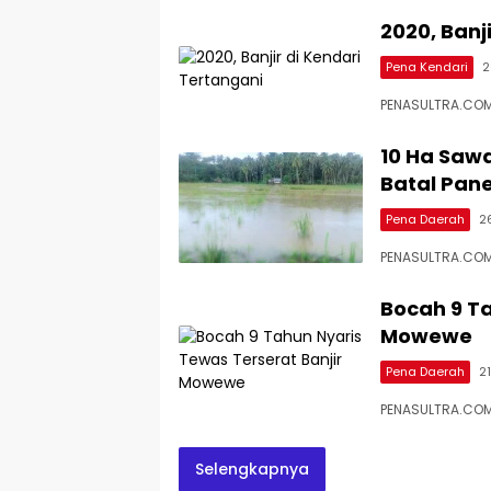
2020, Banj
Pena Kendari
2
PENASULTRA.COM, 
10 Ha Saw
Batal Pan
Pena Daerah
2
PENASULTRA.COM,
Bocah 9 Ta
Mowewe
Pena Daerah
21
PENASULTRA.COM
Selengkapnya