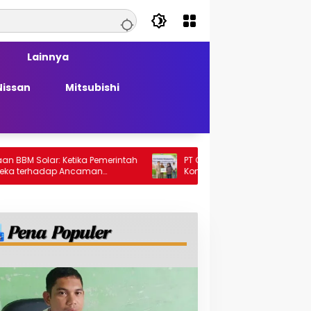
Lainnya
Nissan
Mitsubishi
ar: Ketika Pemerintah
PT Generasi Agung Perkasa Buktikan
adap Ancaman
Komitmen Sosial, Salurkan PPM Rp859,4
Juta untuk Masyarakat Lingkar
Tambang