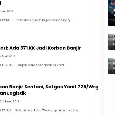
i
D
 Juni 2019
D
 KONUT – Intensitas curah hujan yang tinggi…
2
D
K
M
4
ri: Ada 371 KK Jadi Korban Banjir
5 April 2019
H
M
 KENDARI – Hujan deras seharian di Kota…
M
2
ban Banjir Sentani, Satgas Yonif 725/Wrg
an Logistik
21 Maret 2019
, PAPUA – Satgas Yonif 725/Woroagi bersama tim…