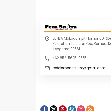
Jl. HEA Mokodompit Nomor 60, (
Kelurahan Lalolara, Kec. Kambu, K
Tenggara 93561
+62 852-5625-9555
redaksipenasultra@gmail.com