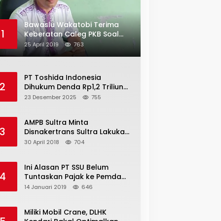
Bawaslu Wakatobi Terima
1
Keberatan Caleg PKB Soal
Penggelembungan Suara
25 April 2019
763
PT Toshida Indonesia
2
Dihukum Denda Rp1,2 Triliun
atas Aktivitas Tambang
23 Desember 2025
755
Ilegal
AMPB Sultra Minta
3
Disnakertrans Sultra Lakukan
Sweeping TKA
30 April 2018
704
Ini Alasan PT SSU Belum
4
Tuntaskan Pajak ke Pemda
Bombana Sebesar Rp8 Miliar
14 Januari 2019
646
Miliki Mobil Crane, DLHK