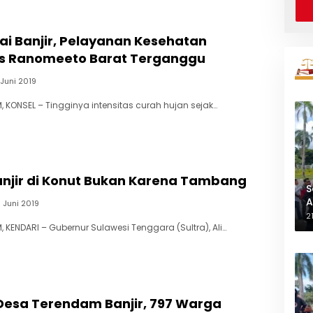
ai Banjir, Pelayanan Kesehatan
s Ranomeeto Barat Terganggu
 Juni 2019
 KONSEL – Tingginya intensitas curah hujan sejak…
Banjir di Konut Bukan Karena Tambang
S
A
0 Juni 2019
L
2
 KENDARI – Gubernur Sulawesi Tenggara (Sultra), Ali…
Desa Terendam Banjir, 797 Warga