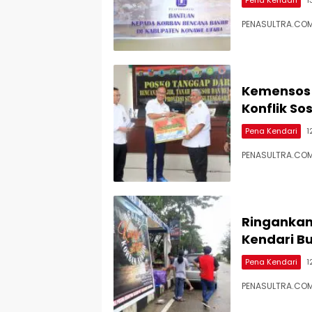
PENASULTRA.COM
Kemensos 
Konflik Sos
Pena Kendari
1
PENASULTRA.COM, 
Ringankan 
Kendari B
Pena Kendari
1
PENASULTRA.COM,