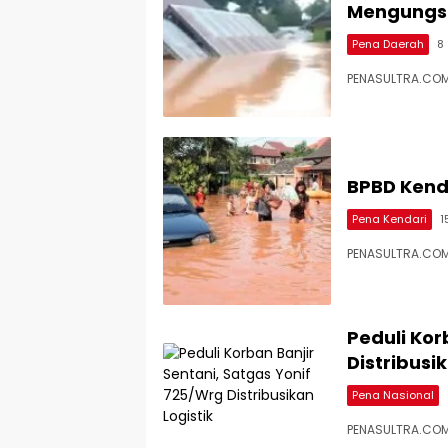
Mengungs
Pena Daerah
8
PENASULTRA.COM,
BPBD Kenda
Pena Kendari
1
PENASULTRA.COM,
Peduli Kor
Distribusik
Pena Nasional
PENASULTRA.COM