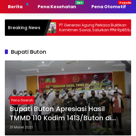
Langsung
Berita
Pena Kesehatan
Pena Otomotif
ke
konten
erintah
PT Generasi Agung Perkasa Buktikan
Mu
Breaking News
Komitmen Sosial, Salurkan PPM Rp859,4
Ta
Juta untuk Masyarakat Lingkar
Su
Tambang
Pe
Bupati Buton
Pena Daerah
Bupati Buton Apresiasi Hasil
TMMD 110 Kodim 1413/Buton di
Lasalimu Selatan
31 Maret 2021