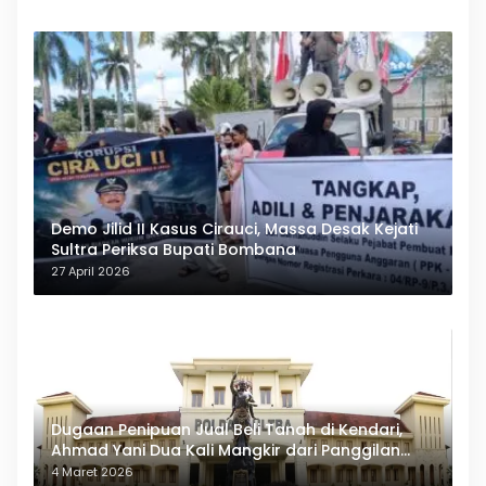
Demo Jilid II Kasus Cirauci, Massa Desak Kejati
Sultra Periksa Bupati Bombana
27 April 2026
Dugaan Penipuan Jual Beli Tanah di Kendari,
Ahmad Yani Dua Kali Mangkir dari Panggilan
Polda Sultra
4 Maret 2026