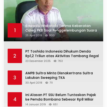
Bawaslu Wakatobi Terima Keberatan
1
Caleg PKB Soal Penggelembungan Suara
25 April 2019
800
PT Toshida Indonesia Dihukum Denda
2
Rp1,2 Triliun atas Aktivitas Tambang Ilegal
23 Desember 2025
763
AMPB Sultra Minta Disnakertrans Sultra
3
Lakukan Sweeping TKA
30 April 2018
711
Ini Alasan PT SSU Belum Tuntaskan Pajak
4
ke Pemda Bombana Sebesar Rp8 Miliar
14 Januari 2019
651