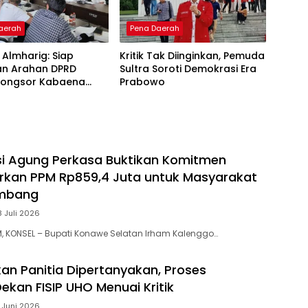
aerah
Pena Daerah
T Almharig: Siap
Kritik Tak Diinginkan, Pemuda
an Arahan DPRD
Sultra Soroti Demokrasi Era
 Longsor Kabaena
Prabowo
ajeure
i Agung Perkasa Buktikan Komitmen
lurkan PPM Rp859,4 Juta untuk Masyarakat
ambang
8 Juli 2026
, KONSEL – Bupati Konawe Selatan Irham Kalenggo…
n Panitia Dipertanyakan, Proses
ekan FISIP UHO Menuai Kritik
7 Juni 2026