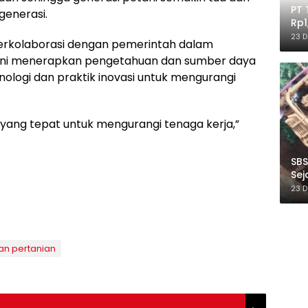
PT 
generasi.
Rp1
Ile
23 
berkolaborasi dengan pemerintah dalam
ni menerapkan pengetahuan dan sumber daya
ologi dan praktik inovasi untuk mengurangi
 yang tepat untuk mengurangi tenaga kerja,”
SBS
Sej
Ber
23 
han pertanian