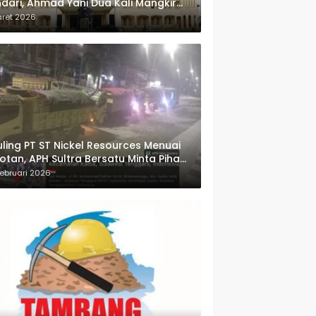
dari, Ahmad Yani Dua Kali Mangkir
i Panggilan Polda Sultra
aret 2026
ling PT ST Nickel Resources Menuai
otan, APH Sultra Bersatu Minta Pihak
wenang Bertindak
ebruari 2026