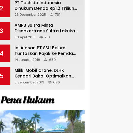
PT Toshida Indonesia
2
Dihukum Denda Rp1,2 Triliun
atas Aktivitas Tambang
23 Desember 2025
761
Ilegal
AMPB Sultra Minta
3
Disnakertrans Sultra Lakukan
Sweeping TKA
30 April 2018
710
Ini Alasan PT SSU Belum
4
Tuntaskan Pajak ke Pemda
Bombana Sebesar Rp8 Miliar
14 Januari 2019
650
Miliki Mobil Crane, DLHK
5
Kendari Bakal Optimalkan
Pangkas Pohon Peneduh
5 September 2019
626