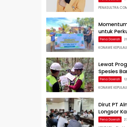
PENASULTRA.COM,
Momentum I
untuk Perk
Pena Daerah
2
KONAWE KEPULAUA
Lewat Prog
Spesies Ba
Pena Daerah
1
KONAWE KEPULAU
Dirut PT Al
Longsor Ka
Pena Daerah
2