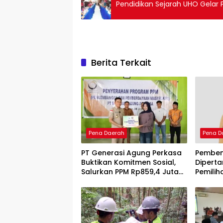
Pendidikan Sejarah UHO Gelar P
Berita Terkait
Pena Daerah
Pena D
PT Generasi Agung Perkasa
Pemben
Buktikan Komitmen Sosial,
Diperta
Salurkan PPM Rp859,4 Juta
Pemilih
untuk Masyarakat Lingkar
Menuai 
Tambang