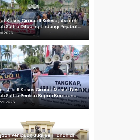
ut Kasus Cirauci II Selesai, Asintel
ati Sultra Dituding Lindungi Pejabat
rwenang
ei 2026
o Jilid II Kasus Cirauci, Massa Desak
ati Sultra Periksa Bupati Bombana
pril 2026
aan Penipuan Jual Beli Tanah di