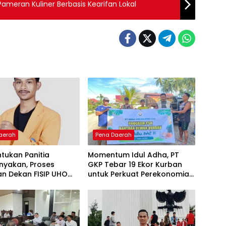
ameran Kuliner Berbasis Kearifan Lokal
aerah
Pena Daerah
tukan Panitia
Momentum Idul Adha, PT
nyakan, Proses
GKP Tebar 19 Ekor Kurban
an Dekan FISIP UHO
untuk Perkuat Perekonomian
Kritik
Lokal