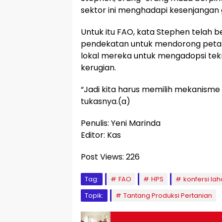
sektor ini menghadapi kesenjangan 
Untuk itu FAO, kata Stephen telah 
pendekatan untuk mendorong peta
lokal mereka untuk mengadopsi tekn
kerugian.
“Jadi kita harus memilih mekanisme
tukasnya.(a)
Penulis: Yeni Marinda
Editor: Kas
Post Views:
226
Tag:
FAO
HPS
konfersi la
Topik:
Tantang Produksi Pertanian