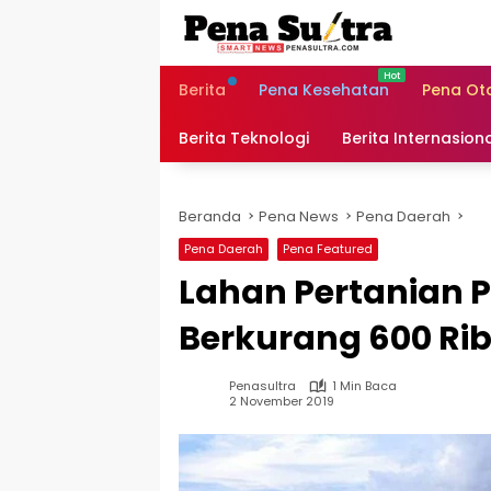
Langsung
ke
konten
Berita
Pena Kesehatan
Pena Ot
Berita Teknologi
Berita Internasion
Beranda
Pena News
Pena Daerah
Pena Daerah
Pena Featured
Lahan Pertanian P
Berkurang 600 Rib
Penasultra
1 Min Baca
2 November 2019