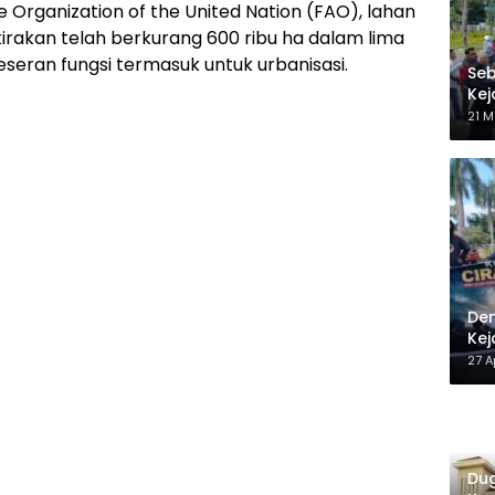
 Organization of the United Nation (FAO), lahan
kirakan telah berkurang 600 ribu ha dalam lima
seran fungsi termasuk untuk urbanisasi.
Seb
Kej
Be
21 M
Dem
Kej
27 A
Dug