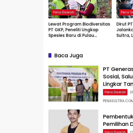
Pena Daerah
Pena D
Lewat Program Biodiversitas
Dirut P
PT GKP, Peneliti Ungkap
Jalank
Spesies Baru di Pulau
Sultra,
Wawonii
Force M
Baca Juga
PT Generas
Sosial, Sa
Lingkar T
Pena Daerah
2
PENASULTRA.COM
Pembentuka
Pemilihan D
Pena Daerah
1