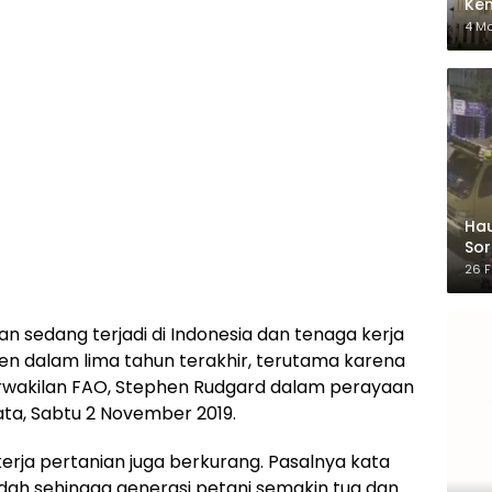
Ken
dar
4 M
Hau
Sor
Ber
26 F
an sedang terjadi di Indonesia dan tenaga kerja
sen dalam lima tahun terakhir, terutama karena
erwakilan FAO, Stephen Rudgard dalam perayaan
a, Sabtu 2 November 2019.
erja pertanian juga berkurang. Pasalnya kata
ah sehingga generasi petani semakin tua dan