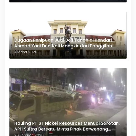
Dugaan Penipuan Jual Beli Tanah di Kendari,
Ahmad Yani Dua Kali Mangkir dari Panggilan
Polda Sultra
4 Maret 2026
Hauling PT ST Nickel Resources Menuai Sorotan,
APH Sultra Bersatu Minta Pihak Berwenang
Bertindak
26 Februari 2026