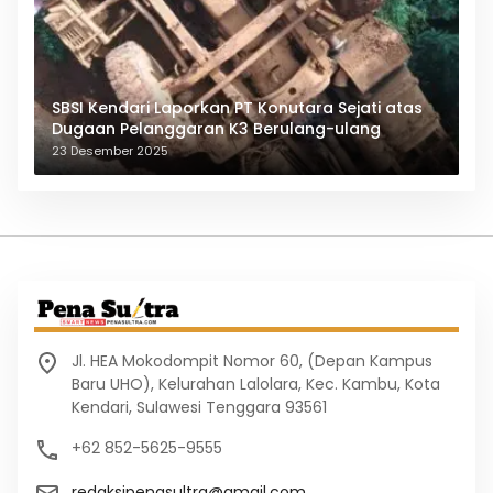
SBSI Kendari Laporkan PT Konutara Sejati atas
Dugaan Pelanggaran K3 Berulang-ulang
23 Desember 2025
Jl. HEA Mokodompit Nomor 60, (Depan Kampus
Baru UHO), Kelurahan Lalolara, Kec. Kambu, Kota
Kendari, Sulawesi Tenggara 93561
+62 852-5625-9555
redaksipenasultra@gmail.com