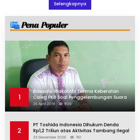
Selengkapnya
Bawaslu Wakatobi Terima Keberatan
1
Caleg PKB Soal Penggelembungan Suara
25 April 2019
800
PT Toshida Indonesia Dihukum Denda
2
Rp1,2 Triliun atas Aktivitas Tambang Ilegal
23 Desember 2025
761