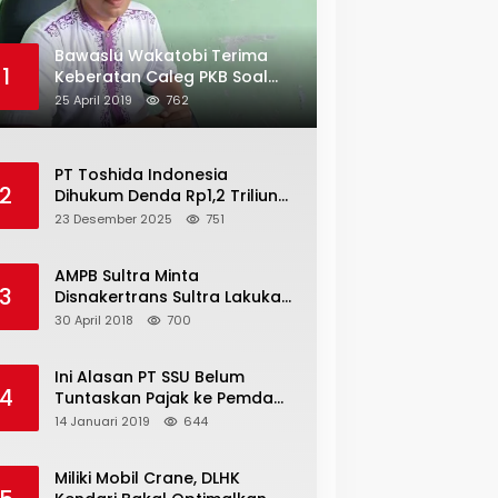
Bawaslu Wakatobi Terima
1
Keberatan Caleg PKB Soal
Penggelembungan Suara
25 April 2019
762
PT Toshida Indonesia
2
Dihukum Denda Rp1,2 Triliun
atas Aktivitas Tambang
23 Desember 2025
751
Ilegal
AMPB Sultra Minta
3
Disnakertrans Sultra Lakukan
Sweeping TKA
30 April 2018
700
Ini Alasan PT SSU Belum
4
Tuntaskan Pajak ke Pemda
Bombana Sebesar Rp8 Miliar
14 Januari 2019
644
Miliki Mobil Crane, DLHK