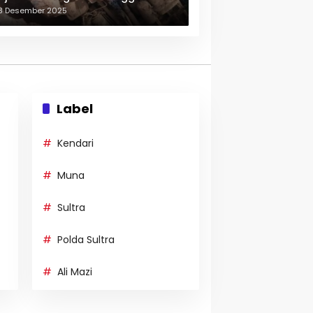
erulang-ulang
3 Desember 2025
Label
Kendari
Muna
Sultra
Polda Sultra
Ali Mazi