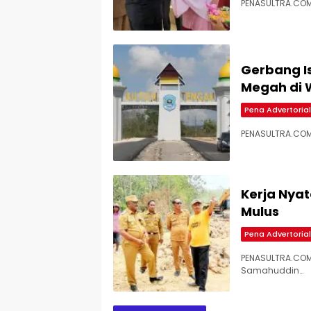
PENASULTRA.COM,
Gerbang Is
Megah di 
Pena Advertorial
PENASULTRA.COM,
Kerja Nyat
Mulus
Pena Advertorial
PENASULTRA.CO
Samahuddin…