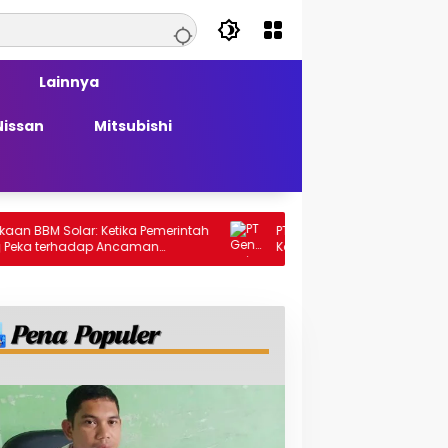
Lainnya
Nissan
Mitsubishi
lar: Ketika Pemerintah
PT Generasi Agung Perkasa Buktikan
hadap Ancaman
Komitmen Sosial, Salurkan PPM Rp859,4
Juta untuk Masyarakat Lingkar
Tambang