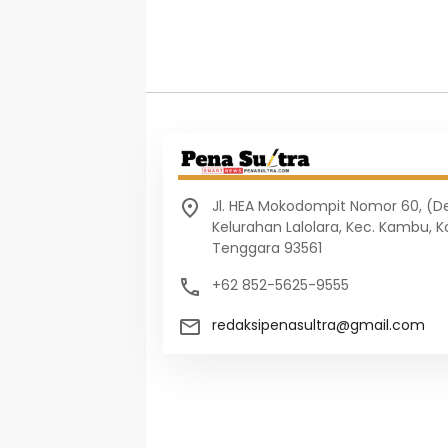
Jl. HEA Mokodompit Nomor 60, (
Kelurahan Lalolara, Kec. Kambu, K
Tenggara 93561
+62 852-5625-9555
redaksipenasultra@gmail.com