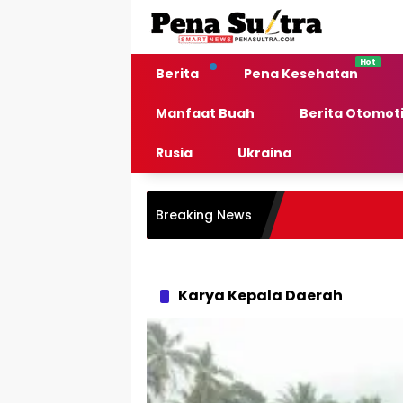
Langsung
ke
konten
Berita
Pena Kesehatan
Manfaat Buah
Berita Otomoti
Rusia
Ukraina
Breaking News
Karya Kepala Daerah