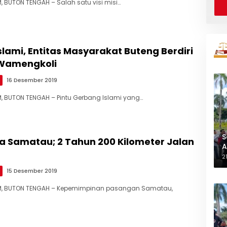
 BUTON TENGAH – Salah satu visi misi…
lami, Entitas Masyarakat Buteng Berdiri
Wamengkoli
16 Desember 2019
 BUTON TENGAH – Pintu Gerbang Islami yang…
S
a Samatau; 2 Tahun 200 Kilometer Jalan
A
L
2
15 Desember 2019
M, BUTON TENGAH – Kepemimpinan pasangan Samatau,