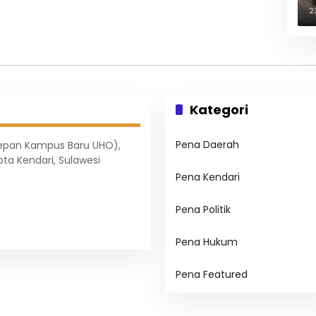
B
2
Kategori
Pena Daerah
Depan Kampus Baru UHO),
ota Kendari, Sulawesi
Pena Kendari
Pena Politik
Pena Hukum
Pena Featured