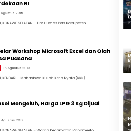
dekaan RI
D
9 Agustus 2019
D
, KONAWE SELATAN – Tim Humas Pers Kabupaten…
2
elar Workshop Microsoft Excel dan Olah
D
esa Puasana
K
M
4
16 Agustus 2019
 KENDARI – Mahasiswa Kuliah Kerja Nyata (KKN)…
el Mengeluh, Harga LPG 3 Kg Dijual
H
6 Agustus 2019
M
M
M, KONAWE SELATAN – Warga Kecamatan Ranomeeto
2