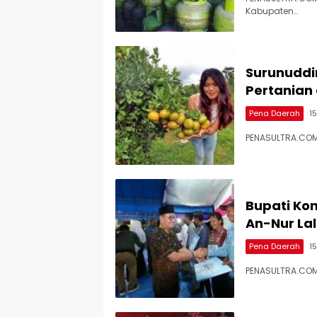
Kabupaten…
Surunuddi
Pertanian
Pena Daerah
1
PENASULTRA.COM
Bupati Ko
An-Nur La
Pena Daerah
1
PENASULTRA.COM,