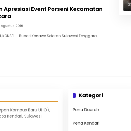
B
2
n Apresiasi Event Porseni Kecamatan
tara
4 Agustus 2019
 KONSEL – Bupati Konawe Selatan Sulawesi Tenggara,…
Kategori
Pena Daerah
Depan Kampus Baru UHO),
ota Kendari, Sulawesi
Pena Kendari