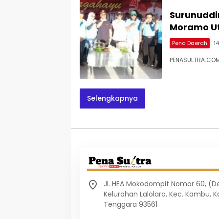
Surunuddi
Moramo U
Pena Daerah
1
PENASULTRA.COM,
Selengkapnya
Jl. HEA Mokodompit Nomor 60, (
Kelurahan Lalolara, Kec. Kambu, K
Tenggara 93561