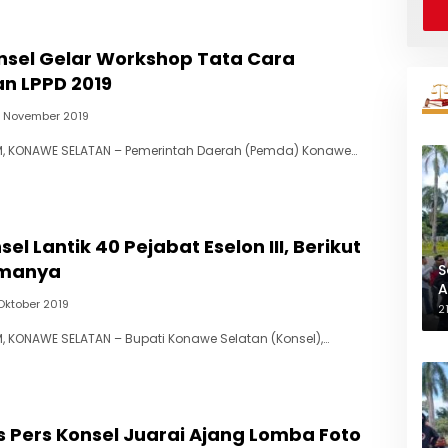
sel Gelar Workshop Tata Cara
n LPPD 2019
5 November 2019
, KONAWE SELATAN – Pemerintah Daerah (Pemda) Konawe…
el Lantik 40 Pejabat Eselon III, Berikut
manya
S
A
 Oktober 2019
L
2
 KONAWE SELATAN – Bupati Konawe Selatan (Konsel),…
 Pers Konsel Juarai Ajang Lomba Foto