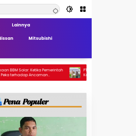
Lainnya
Nissan
Mitsubishi
Solar: Ketika Pemerintah
PT Generasi Agung Perkasa Buktikan
rhadap Ancaman
Komitmen Sosial, Salurkan PPM Rp859
Juta untuk Masyarakat Lingkar
Tambang