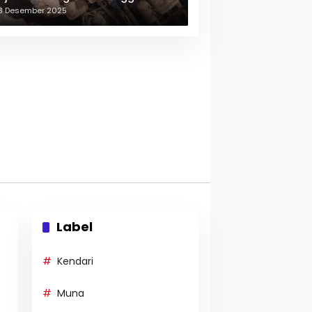
erulang-ulang
3 Desember 2025
Label
Kendari
Muna