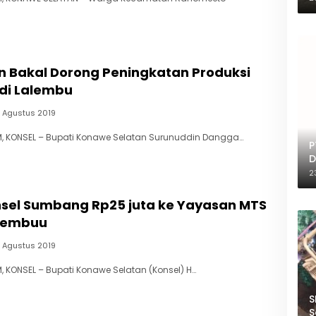
n Bakal Dorong Peningkatan Produksi
 di Lalembu
5 Agustus 2019
, KONSEL – Bupati Konawe Selatan Surunuddin Dangga…
P
D
T
2
nsel Sumbang Rp25 juta ke Yayasan MTS
lembuu
5 Agustus 2019
 KONSEL – Bupati Konawe Selatan (Konsel) H…
S
S