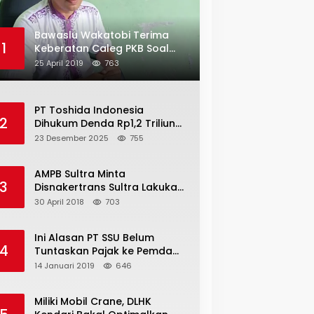
Bawaslu Wakatobi Terima
1
Keberatan Caleg PKB Soal
Penggelembungan Suara
25 April 2019
763
PT Toshida Indonesia
2
Dihukum Denda Rp1,2 Triliun
atas Aktivitas Tambang
23 Desember 2025
755
Ilegal
AMPB Sultra Minta
3
Disnakertrans Sultra Lakukan
Sweeping TKA
30 April 2018
703
Ini Alasan PT SSU Belum
4
Tuntaskan Pajak ke Pemda
Bombana Sebesar Rp8 Miliar
14 Januari 2019
646
Miliki Mobil Crane, DLHK