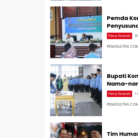
Pemda Kon
Penyusuna
Pena Daerah
1
PENASULTRA.COM
Bupati Kons
Nama-na
Pena Daerah
1
PENASULTRA.COM,
Tim Humas