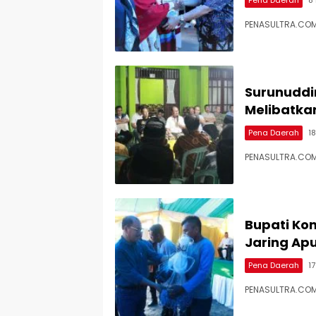
PENASULTRA.COM,
Surunuddin
Melibatka
Pena Daerah
1
PENASULTRA.COM,
Bupati Ko
Jaring Ap
Pena Daerah
1
PENASULTRA.COM,