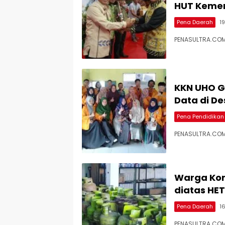
HUT Kemer
Pena Daerah
1
PENASULTRA.COM
KKN UHO G
Data di D
Pena Pendidikan
PENASULTRA.COM,
Warga Kons
diatas HET
Pena Daerah
1
PENASULTRA.CO