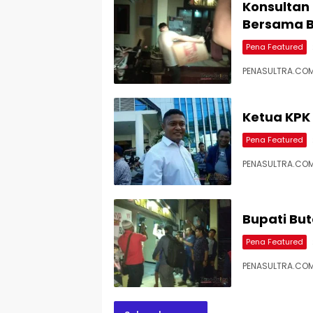
Konsultan
Bersama B
Pena Featured
PENASULTRA.COM,
Ketua KPK
Pena Featured
PENASULTRA.COM,
Bupati But
Pena Featured
PENASULTRA.COM,