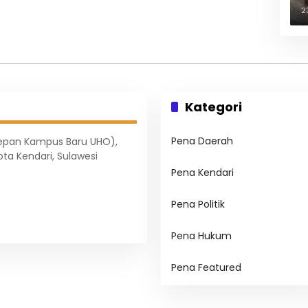
B
2
Kategori
Pena Daerah
Depan Kampus Baru UHO),
ota Kendari, Sulawesi
Pena Kendari
Pena Politik
Pena Hukum
Pena Featured