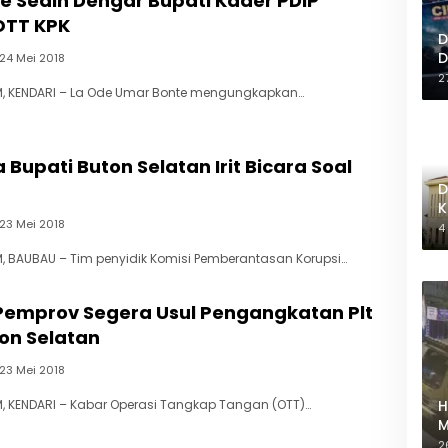
e Sedih Dengar Bupati Kader PDIP
OTT KPK
D
D
24 Mei 2018
2
, KENDARI – La Ode Umar Bonte mengungkapkan…
Bupati Buton Selatan Irit Bicara Soal
D
K
23 Mei 2018
M
4
 BAUBAU – Tim penyidik Komisi Pemberantasan Korupsi…
 Pemprov Segera Usul Pengangkatan Plt
on Selatan
23 Mei 2018
, KENDARI – Kabar Operasi Tangkap Tangan (OTT)…
H
M
M
2