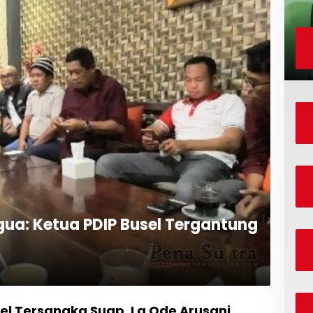
gua: Ketua PDIP Busel Tergantung
el Tersangka Suap, La Ode Arusani