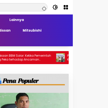
Lainnya
Nissan
Mitsubishi
olar: Ketika Pemerintah
PT Generasi Agung Perkasa Buktikan
rhadap Ancaman
Komitmen Sosial, Salurkan PPM Rp859,
Juta untuk Masyarakat Lingkar
Tambang