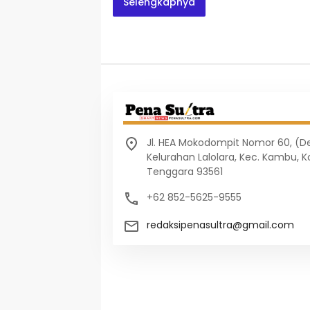
Selengkapnya
Jl. HEA Mokodompit Nomor 60, (
Kelurahan Lalolara, Kec. Kambu, K
Tenggara 93561
+62 852-5625-9555
redaksipenasultra@gmail.com