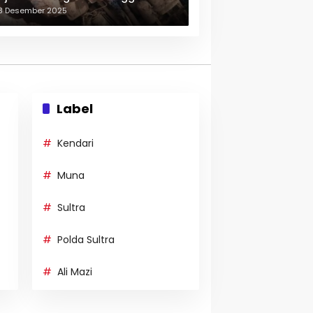
erulang-ulang
3 Desember 2025
Label
Kendari
Muna
Sultra
Polda Sultra
Ali Mazi