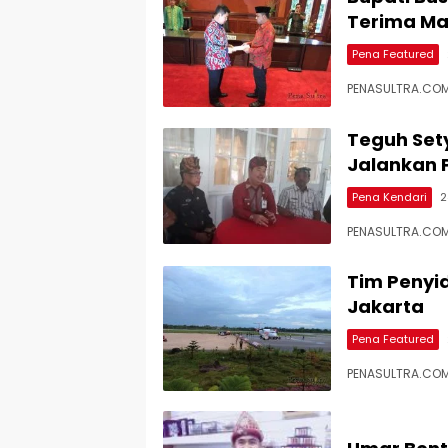
Terima Ma
Pena Featured
PENASULTRA.COM,
Teguh Set
Jalankan 
Pena Kendari
2
PENASULTRA.COM,
Tim Penyid
Jakarta
Pena Featured
PENASULTRA.COM,