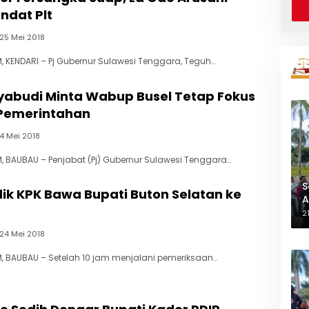
ndat Plt
25 Mei 2018
 KENDARI – Pj Gubernur Sulawesi Tenggara, Teguh…
yabudi Minta Wabup Busel Tetap Fokus
Pemerintahan
4 Mei 2018
 BAUBAU – Penjabat (Pj) Gubernur Sulawesi Tenggara…
S
ik KPK Bawa Bupati Buton Selatan ke
A
L
2
24 Mei 2018
 BAUBAU – Setelah 10 jam menjalani pemeriksaan…