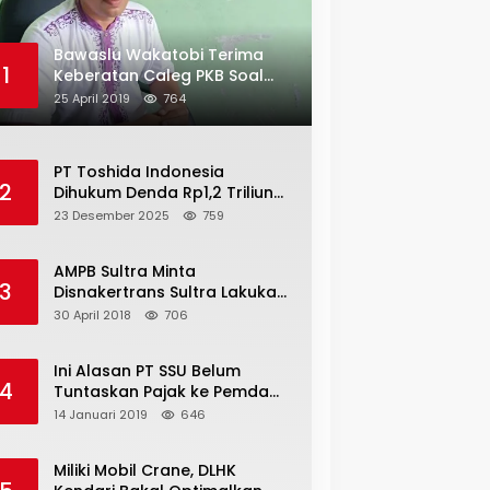
Bawaslu Wakatobi Terima
1
Keberatan Caleg PKB Soal
Penggelembungan Suara
25 April 2019
764
PT Toshida Indonesia
2
Dihukum Denda Rp1,2 Triliun
atas Aktivitas Tambang
23 Desember 2025
759
Ilegal
AMPB Sultra Minta
3
Disnakertrans Sultra Lakukan
Sweeping TKA
30 April 2018
706
Ini Alasan PT SSU Belum
4
Tuntaskan Pajak ke Pemda
Bombana Sebesar Rp8 Miliar
14 Januari 2019
646
Miliki Mobil Crane, DLHK