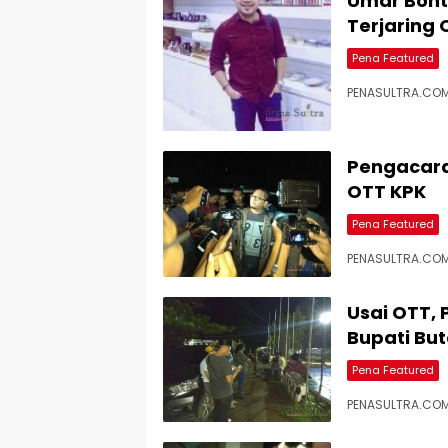
Umar Bont
Terjaring 
Pena Featured
PENASULTRA.COM
Pengacara 
OTT KPK
Pena Featured
PENASULTRA.COM,
Usai OTT,
Bupati But
Pena Featured
PENASULTRA.COM