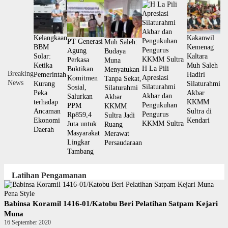
Langsung
ke
konten
Kelangkaan
Kakanwil
PT Generasi
Muh Saleh:
BBM
Kemenag
Agung
Budaya
Solar:
Kaltara
Perkasa
Muna
Ketika
Muh Saleh
H La Pili
Buktikan
Menyatukan
Breaking
Pemerintah
Hadiri
Apresiasi
Komitmen
Tanpa Sekat,
News
Kurang
Silaturahmi
Silaturahmi
Sosial,
Silaturahmi
Peka
Akbar
Akbar dan
Salurkan
Akbar
terhadap
KKMM
Pengukuhan
PPM
KKMM
Ancaman
Sultra di
Pengurus
Rp859,4
Sultra Jadi
Ekonomi
Kendari
KKMM Sultra
Juta untuk
Ruang
Daerah
Masyarakat
Merawat
Lingkar
Persaudaraan
Tambang
Latihan Pengamanan
Pena Style
Babinsa Koramil 1416-01/Katobu Beri Pelatihan Satpam Kejari
Muna
16 September 2020