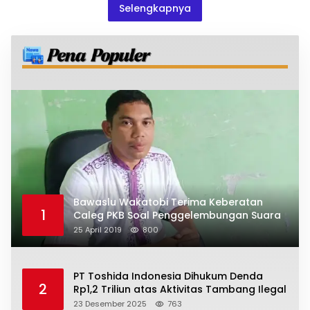
Selengkapnya
Bawaslu Wakatobi Terima Keberatan
1
Caleg PKB Soal Penggelembungan Suara
25 April 2019
800
PT Toshida Indonesia Dihukum Denda
2
Rp1,2 Triliun atas Aktivitas Tambang Ilegal
23 Desember 2025
763