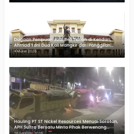
Dugaan Penipuan Jual Beli Tanah di Kendari,
Ahmad Yani Dua Kali Mangkir dari Panggilan
Polda Sultra
4 Maret 2026
Hauling PT ST Nickel Resources Menuai Sorotan,
APH Sultra Bersatu Minta Pihak Berwenang
Bertindak
26 Februari 2026