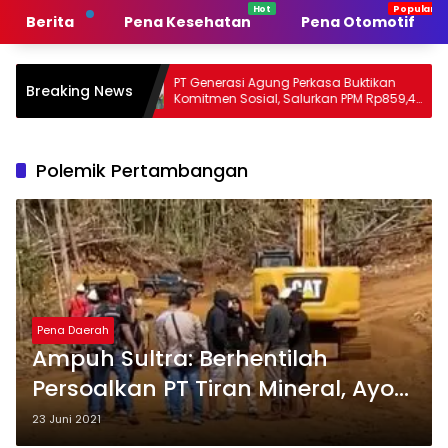
Langsung
Berita
Pena Kesehatan
Pena Otomotif
ke
konten
ah
PT Generasi Agung Perkasa Buktikan
Muh Sa
Breaking News
Komitmen Sosial, Salurkan PPM Rp859,4
Tanpa S
Juta untuk Masyarakat Lingkar
Sultra 
Tambang
Persau
Polemik Pertambangan
Pena Daerah
Ampuh Sultra: Berhentilah
Persoalkan PT Tiran Mineral, Ayo
Usut Penambang Ilegal
23 Juni 2021