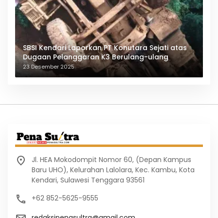
SBSI Kendari Laporkan PT Konutara Sejati atas
Dugaan Pelanggaran K3 Berulang-ulang
23 Desember 2025
Jl. HEA Mokodompit Nomor 60, (Depan Kampus
Baru UHO), Kelurahan Lalolara, Kec. Kambu, Kota
Kendari, Sulawesi Tenggara 93561
+62 852-5625-9555
redaksipenasultra@gmail.com